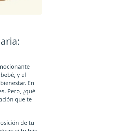
aria:
emocionante
bebé, y el
bienestar. En
es. Pero, ¿qué
ación que te
osición de tu
ican si tu hijo