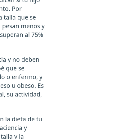
nto. Por
 talla que se
xo pesan menos y
a superan al 75%
cia y no deben
bé que se
do o enfermo, y
peso u obeso. Es
l, su actividad,
 la dieta de tu
aciencia y
alla y la