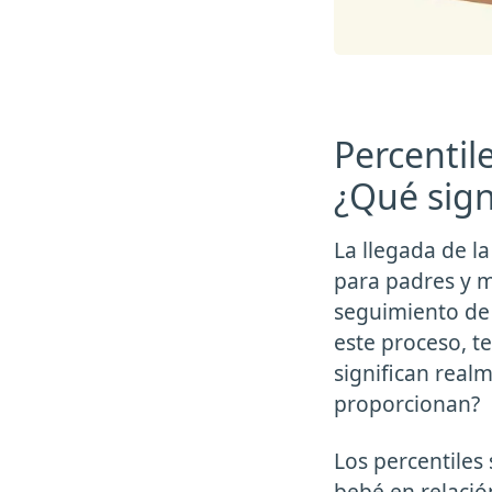
Percentil
¿Qué sign
La llegada de 
para padres y ma
seguimiento de 
este proceso, t
significan real
proporcionan?
Los percentiles
bebé en relació