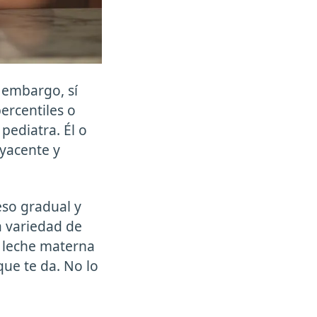
 embargo, sí
ercentiles o
pediatra. Él o
byacente y
so gradual y
a variedad de
e leche materna
que te da. No lo