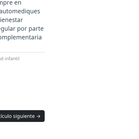
empre en
e automediques
ienestar
egular por parte
 complementaria
d infantil
tículo siguiente →